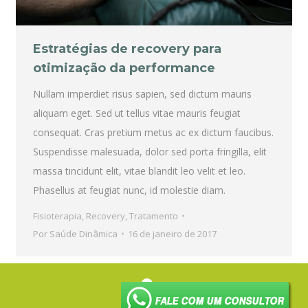
Estratégias de recovery para
otimização da performance
Nullam imperdiet risus sapien, sed dictum mauris
aliquam eget. Sed ut tellus vitae mauris feugiat
consequat. Cras pretium metus ac ex dictum faucibus.
Suspendisse malesuada, dolor sed porta fringilla, elit
massa tincidunt elit, vitae blandit leo velit et leo.
Phasellus at feugiat nunc, id molestie diam.
Fisioterapia
,
Recovery
,
Tratamento
Por
Saúde Dinâmica
16 de janeiro de 2017