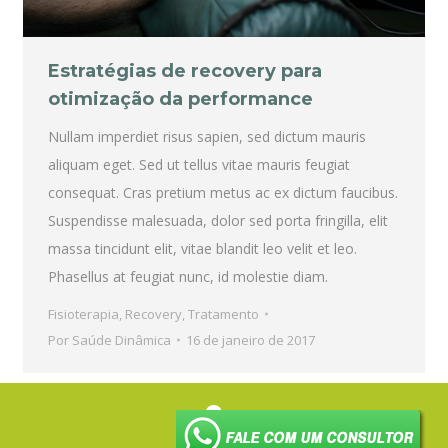
Estratégias de recovery para
otimização da performance
Nullam imperdiet risus sapien, sed dictum mauris
aliquam eget. Sed ut tellus vitae mauris feugiat
consequat. Cras pretium metus ac ex dictum faucibus.
Suspendisse malesuada, dolor sed porta fringilla, elit
massa tincidunt elit, vitae blandit leo velit et leo.
Phasellus at feugiat nunc, id molestie diam.
Fisioterapia
,
Recovery
,
Tratamento
Por
Saúde Dinâmica
16 de janeiro de 2017