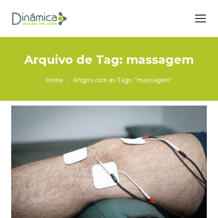
Arquivo de Tag:
massagem
You are here:
Home
Artigos com as Tags: "massagem"