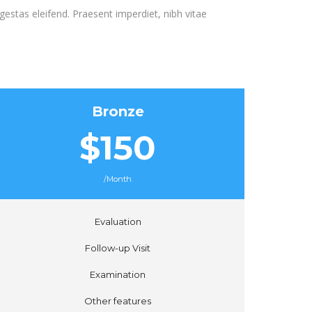
gestas eleifend. Praesent imperdiet, nibh vitae
Bronze
$150
/Month
Evaluation
Follow-up Visit
Examination
Other features