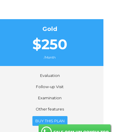
Gold
$250
/Month
Evaluation
Follow-up Visit
Examination
Other features
BUY THIS PLAN