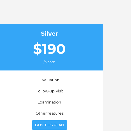
Silver
$190
/Month
Evaluation
Follow-up Visit
Examination
Other features
BUY THIS PLAN