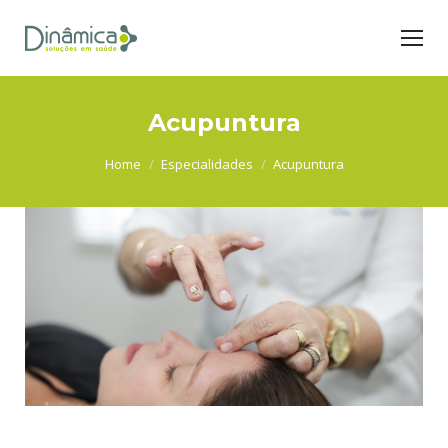
Acupuntura
You are here:
Home
Especialidades
Acupuntura