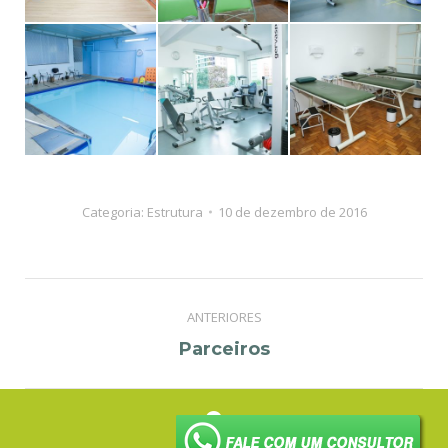
Categoria:
Estrutura
10 de dezembro de 2016
Album
ANTERIORES
navigation
Previous
Parceiros
album: